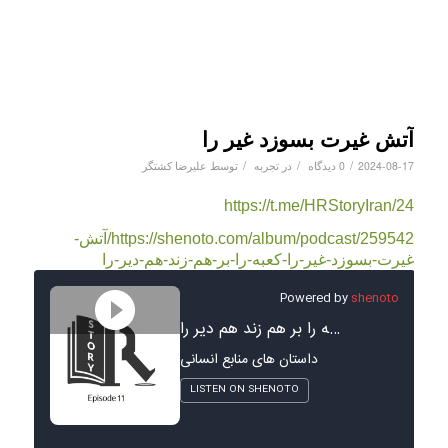
#مدیریت_عملکرد #نگهداشت #جبران_خدمات #حقوق #بیمه #آموزش #توسعه
نگرش_سنجی #جامعه_پذیری
آتش غیرت بسوزد غیر را
/
/
/
2024-08-17
0 دیدگاه
در
تجربه
توسط
علیرضا کشتگر
https://t.me/HRStoryIran/24
https://shenoto.com/album/podcast/259542/آتش-
غیرت-بسوزد-غیر-را-کعبه-را-بر-هم-زند-هم-دیر-را