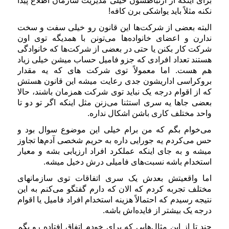
برای اینکه از ارتباطشون خیلی مدیریت سازمان اطلاع پیدا
نکنه مثلاً باید یواشکی برن کافه!
البته بعضی از شرکت‌ها این قانون رو خیلی سفت و سخت
ندارن و اعضای خانواده‌ها می‌تونن با همدیگه توی اون
شرکت کار بکنن یا حتی در بعضی از شرکت‌ها که خانوادگی
هستند تعداد افرادی که جزو فامیل حساب میشن خیلی زیاد
هم هست. اما معمولاً توی شرکت های که یه مقدار
بروکراسی اداریشون جدی رعایت میشه این قانون هستش
که از اقوام درجه یک نباید توی شرکت همزمان باشند، حالا
بعضی جاها یه سری استثنا می‌زنن مثل اینکه اگر تو دو تا
واحد مختلف کاری باشن اشکال نداره.
می‌خوام بگم که من برام خیلی این موضوع سوال بود و
حس می‌کردم یه جورایی داره به حریم شخصی آدم‌ها تجاوز
میشه و به جای اینکه عملکرد افراد ارزیابی بشه و معیار
استخدام باشه نسبت‌های فامیلی درش دخیل میشه.
اما واقعیتش بعدش یک سری اتفاقات توی سازمانهای
مختلف تجربه کردم که الان که دارم گفتگو می‌کنم به این
نتیجه رسیدم که احتمالاً هزینه استخدام افراد فامیل یا اقوام
درجه یک بیشتر از فایده‌اش باشه.
چند تا از این مثال‌هایی که برای خودم اتفاق افتاده رو بگم