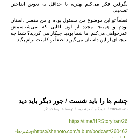
نگرفتن فکر می‌کنم بهتره، یا حداقل به تعویق انداختن
تصمیم.
قطعاً تو این موضوع من مسئول بودم و من مقصر داستان
بودم و همینجا مجدد از اون آقایی که نمی‌شناسمش
عذرخواهی می‌کنم اما شما بودید چیکار می کردید؟ شما چه
نتیجه‌ای از این داستان می‌گیرید لطفاً تو کامنت برام بگید.
داستان‌های_منابع_انسانی #داستان #منابع_انسانی #مقدمه #معرفی #علیرضا_کشتگر
#ساختار_سازمانی #گریدینگ #شغل #شاغل #جذب #استخدام #رزومه #تحلیل_داده
#مدیریت_عملکرد #نگهداشت #جبران_خدمات #حقوق #بیمه #آموزش #توسعه
نگرش_سنجی #جامعه_پذیری
چشم ها را باید شست / جور دیگر باید دید
/
/
/
2024-08-26
0 دیدگاه
در
تجربه
توسط
علیرضا کشتگر
https://t.me/HRStoryIran/26
https://shenoto.com/album/podcast/260462/چشم-ها-