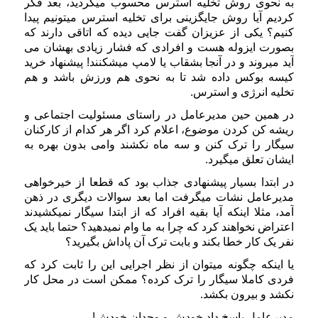
به نحوی روش تخلیه استرس محسوب میگردید، بعد فکر
کردیم آیا روش جایگزینی برای تخلیه استرس میتونیم پیدا
کنیم؟ یکی از عزیزان گفت جایی دیده که اتاقی دارند که
بصورت ایزوله هست و افرادی که فشار زیادی بهشان می
آید میروند و در آنجا بشقاب یا لامپ میشکنند! پیشنهاد خرید
کیسه بوکس داده شد تا به نحوی هم ورزش باشد و هم
تخلیه انرژی و استرس.
در همین حین مدیرعامل در راستای مسئولیت اجتماعی و
ریشه کن کردن موضوع، اعلام کرد اگر هر کدام از کارکنان
سیگار را ترک کنن و سه ماه نکشند وامی بدون بهره به
ایشان تعلق میگیرد.
در ابتدا بسیار پیشنهادی جذاب بود که قطعا از خیرخواهی
مدیرعامل نشات میگرفت اما بعد سوالات دیگری در ذهن
آمد، مثلا اینکه آیا بقیه افراد که از ابتدا سیگار نمیکشیدند
اعتراض نخواهند کرد که چرا به ما وام نمیدهید؟ حتما باید یک
نفر یک کار خطا بکند و بابت ترک آن پاداش بگیرید؟
یا اینکه چگونه میتوان از نظر اجرایی این را ثابت کرد که
فردی کاملا سیگار را ترک کرده؟ ممکن است در محل کار
نکشد و بیرون بکشد.
مدیرعامل پاسخ داد خودش و وجدان خودش!