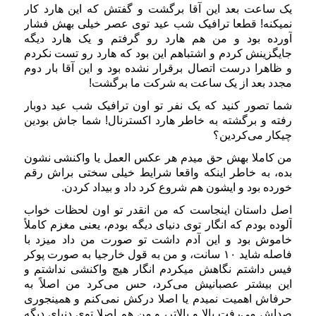
یک ساعت بعد این آقا برگشت و گفتش که این هارد کار
نمیکنه! قطعا ترافیک شب عید توی عصر خیلی بهش فشار
آورده بود و من هم هارد رو گرفتم و یک هارد دیگه
جایگزینش کردم و اشتباهم این بود که هارد رو تست نکردم
و ظاهرا درست اتصال برقرار نشده بود و این آقا بار دوم
مجدد بعد از یک ساعت به شرکت ما برگشت!
شما تصور کنید که یک نفر تو اون ترافیک شب عید دوبار
رفته و برگشته به خاطر هارد اکسترنال! شما جاش بودین
چیکار می‌کردین؟
من کاملا بهش حق میدم هر عکس العمل یا واکنشی نشون
بده، به خاطر اینکه واقعا شرایط خیلی سختی براش رقم
خورده بود و ایشون هم شروع کرد داد و بیداد کردن.
اصل داستان اینجاست که من انقدر تو اون لحظات خواب
آلوده بودم که انگار توی دنیای دیگه بودم، یعنی مغزم کاملاً
خاموش بود و این آدم داشت تو صورت من داد میزد با
فاصله شاید ۱۰ سانت، و من به قول خارجیا به صورت پوکر
فیس داشتم نگاهش میکردم انگار هیچ واکنشی نداشتم و
این بیشتر عصبانیش می‌کرد، حس می‌کرد من اصلاً به
حرفاش اهمیت نمیدم یا اصلا درکش نمی‌کنم و همینجوری
صداش می‌رفت بالا و بالاتر، و من هم اصلا توی دنیای دیگه