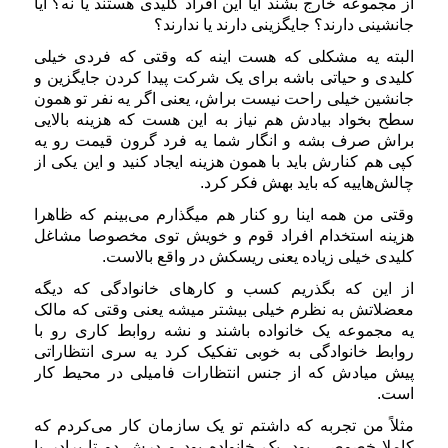
از مجموعه خارج بشند آیا این افراد کلیدی هستند یا نه؟ آیا
جانشینی دارند؟ جایگزینی دارند یا ندارند؟
البته یه مشکلی که هست اینه که وقتی که فردی خیلی
کلیدی و حیاتی باشه برای یک شرکت پیدا کردن جایگزین و
جانشین خیلی راحت نیست براش، یعنی اگر یه نفر تو همون
سطح بخواد بیادش هم نیاز به این هست که هزینه بالایی
براش صرف بشه و انگار شما یه فرد گرون قیمت رو یه
کپی هم کنارش باید با همون هزینه ایجاد کنید و این یکی از
چالش‌هاییه که باید بهش فکر کرد.
وقتی من همه اینا رو کنار هم میگذارم می‌بینم که ظاهرا
هزینه استخدام افراد قوم و خویش توی مخصوصا مشاغل
کلیدی خیلی زیاده یعنی ریسکش در واقع بالاست.
از این که بگذریم کسب و کارهای خانوادگی که دیگه
معضلاتش به نظرم خیلی بیشتر میشه یعنی وقتی که مالک
یه مجموعه یک خانواده باشند و نشه روابط کاری رو با
روابط خانوادگی به خوبی تفکیک کرد یه سری انتظاراتی
پیش میادش که از جنس انتظارات فامیلی در محیط کار
است.
مثلاً من تجربه که داشتم تو یک سازمان کار می‌کردم که
کاملا خصوصی بود. یک خانواده بود و درش دو تا برادر با