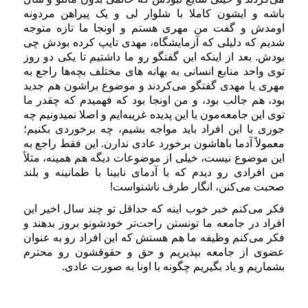
باشه و ایشون کاملا با شلوار لی و یک پیراهن مردونه
اومدش و گفت من مهری هستم و اونجا ما تازه متوجه
شدیم که دلیلی که آزمایشگاه، مهدی تایپ کرده بودش چی
بودش. بعد از اینکه این گفتگو رو ما داشتیم تا یکی دو روز
توی واحد منابع انسانی به بهانه های مختلف بچه‌ها راجع به
مهری یا مهدی گفتگو می‌کردند و موضوع براشون هم جدید
بود، هم جالب بود، و من اونجا بود که فهمیدم که چقدر ما
توی این جامعه‌مون با این پدیده غریبه‌ایم و اصلا نمیدونیم چه
جوری با این افراد باید مواجه بشیم، چه برخوردی بکنیم؛
معمولاً آدما باهاشون برخورد عادی ندارن. این فقط راجع به
این موضوع نیست، خیلی از موضوعات دیگه هم همینه، مثلاً
من افرادی رو دیدم که با آدمای نابینا با طمانینه و بلند
صحبت می‌کنن، انگار طرف ناشنواست!
فکر می‌کنم خبر خوب اینه که حداقل تو چند سال اخیر این
افراد در جامعه ما تونستن راحت‌تر خودشونو بروز بدهند و
فکر می‌کنم وظیفه ما هم هستش که این افراد رو به عنوان
عضوی از جامعه بپذیریم و حق و حقوقشون رو محترم
بشماریم و یاد بگیریم چگونه با اونا به صورت عادی.
داستان‌های_منابع_انسانی #داستان #منابع_انسانی #مقدمه #معرفی #علیرضا_کشتگر
#ساختار_سازمانی #گریدینگ #شغل #شاغل #جذب #استخدام #رزومه #تحلیل_داده