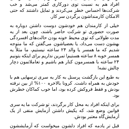
افراد هم به نسبت توی دورکاری کمتر می‌شد و خب
شرکت‌ها احساس خطر می‌کردند و تمایل داشتند که حتی
الامکان کارمنداشون برگردن سر کار.
خیلی از کارمندان هم خودشون دوست داشتن دوباره به
صورت حضوری تو شرکت حاضر باشند، چون بعد از یه
مدت طولانی که توی محیط خونه بودن حالت‌های افسردگی
بهشون دست می‌داد، یا بعضیاشون می‌گفتن که ما متوجه
شدیم که ما همسر یا والد ۲۴ ساعته نیستیم، ما مثلاً یه
همسر خوبه ۸ ساعته هستیم! تمرین نداریم برای اینکه بتونیم
۲۴ ساعته با همسرمون کنار هم باشیم و تعاملاتمون دچار
چالش نشه!
به طبع این بازگشت پرسنل به کار یه سری ترسهایی هم با
خودش به همراه داشت. کرونا بالاخره ۱۰۰% از بین نرفته
بودش و فقط فروکش کرده بود، اما خوب کماکان خطرش
بود.
برای اینکه افراد به محل کار برگردند، تو شرکت ما یه سری
قوانین وضع شد، که یکیش داشتن آزمایش منفی از یک
آزمایش‌گاه معتبر بودش.
قبل تر یادمه که افراد دلشون میخواست که آزمایششون