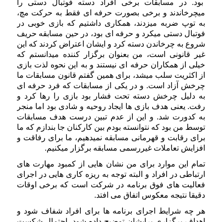
بود. در مسابقات برخی افراد دسته فوتبال دستی را
میچرخاندند و برخی بصورت حرفه ای فقط به حرکت مچ،
به توپ ضربه میزدند، همکاری داشتیم که بازی خوبی در
فوتبال دستی میکرد و حرفه ای بود، در حین مسابقه حریف
شروع به چرخاندن دسته کرد و ایشان اعتراض کردند که این
غیر قانونی است، من بعنوان برگزار کننده میدانستم که
خیلی از همکاران حرفه ای نیستند و به این نحوه لذت بازی
از اکثریت سلب میشد، برای همین گفتم قانون مسابقات ما
چرخش آزاد است. و در یکی از مسابقات که فرد حرفه ای
به دلیل چرخش دسته تحت فشار بود بازی را رها کرد و
رفت. یعنی هدف بازی ها ایجاد روحیه و شادی بود اما منجر
به کدورت شد. و این از عدم تبین درست هدف مسابقات
توسط من بود که نتوانسته بودم بین کارکنان جا بندازم که ما
برای رقابت و قهرمانی مسابقه نمیدهیم، ما برای رفاقت و
افزایش تعاملات غیررسمی مسابقه برگزار میکنیم.
تمام این موارد برای من نشان هایی از کمبود مهارت های
ارتباطی در افراد و البته توجه به ریزه کاری هایی در اجرای
فعالیت های فوق برنامه در شرکت است که برخی اوقات
دقیقا نتیجه معکوس اتفاق می افتد.
هر چه شرایط اجرای برنامه ها برای افراد شفاف شود و
اهداف برگزاری برایشان توضیح داده شود، احتمال شکست