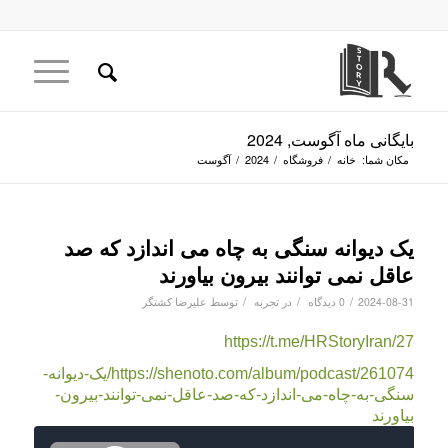
بایگانی ماه آگوست, 2024
مکان شما:
خانه
/
فروشگاه
/
2024
/
آگوست
یک دیوانه سنگی به چاه می اندازد که صد
عاقل نمی توانند بیرون بیاورند
/
/
/
2024-08-31
0 دیدگاه
در
تجربه
توسط
علیرضا کشتگر
https://t.me/HRStoryIran/27
https://shenoto.com/album/podcast/261074/یک-دیوانه-
سنگی-به-چاه-می-اندازد-که-صد-عاقل-نمی-توانند-بیرون-
بیاورند