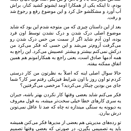
بودم، تا اینکه یکی از همکارا اومد ایشونو کشید کنار، براش
آب آورد و مشکلشو حل کرد و این موضوع رفع و رجوع شد
و رفت.
بعد از این داستان چیزی که من متوجه شدم این بود که شاید
موضوع اصلی درک شدن و درک نشدن توسط اون فرد
بوده، اون آدم شاید اگر از سمت من حس درک شدن رو
می‌گرفت آروم‌تر می‌شد و این حسی که فکر می‌کرد من
درکش نمی‌کنم بیشتر و بیشتر عصبیش می‌کرد. این راجع به
همه آدمها صادق است، یعنی راجع به همکارامونم هم همین
اتفاق ممکنه بیفته.
حالا سوال اصلی اینه که اصلاً به نظرتون من کار درستی
کردم تو اون روز با اون شرایط فیزیکی رفتم سر کار؟ شما
جای من بودین چیکار می‌کردید؟ مرخصی می‌گرفتین؟
فکر می‌کنم شاید بعضی وقتها کار نکردن بهتر باشه، جبران
یه سری کارهای خطا خیلی سخت‌تر میشه، به قول معروف
یه دیوونه یه سنگی میندازه ته چاه که صد تا عاقل نمی‌تونن
درش بیارن.
تو رده‌های مدیریتی هم بعضی از مدیرها فکر می‌کنن همیشه
باید یه تصمیمی بگیرن، در صورتی که بعضی وقتها تصمیم