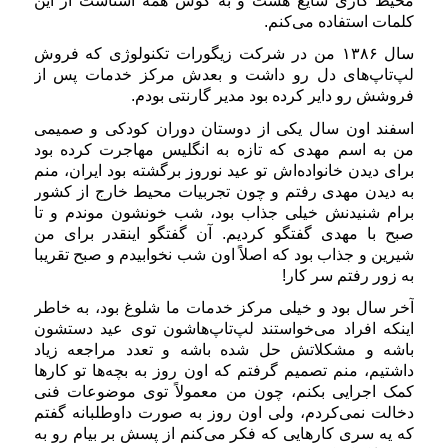
محیط کاری شایع هست و به گوش همه آشناست از این
کلمات استفاده می‌کنم.
سال ۱۳۸۶ من در شرکت زیگورات تکنولوژی که فروش
لپ‌تاپ‌های دل رو داشت و بعدش مرکز خدمات پس از
فروشش رو دایر کرده بود مدیر گارنتی بودم.
اسفند اون سال یکی از دوستان دوران کودکی و صمیمی
من به اسم مهدی که تازه به انگلیس مهاجرت کرده بود
برای دیدن خانواده‌اش تو عید نوروز برگشته بود ایران، منم
به دیدن مهدی رفتم و چون تجربیات محیط خارج از کشور
برام شنیدنش خیلی جذاب بود، شب خونشون موندم و تا
صبح با مهدی گفتگو کردیم. آن گفتگو اینقدر برای من
شیرین و جذاب بود که اصلاً اون شب نخوابیدم و صبح تقریبا
به زور رفتم سر کار!
آخر سال بود و خیلی مرکز خدمات ما شلوغ بود، به خاطر
اینکه افراد می‌خواستند لپ‌تاپ‌هاشون توی عید دستشون
باشه و مشکلاتش حل شده باشه و تعدد مراجعه زیاد
داشتیم، منم تصمیم گرفتم که اون روز به بچه‌ها تو کارها
کمک اجرایی بکنم، چون من معمولاً توی موضوعات فنی
دخالت نمی‌کردم، ولی اون روز به صورت داوطلبانه گفتم
که یه سری کارهایی که فکر می‌کنم از پسش بر بیام رو به