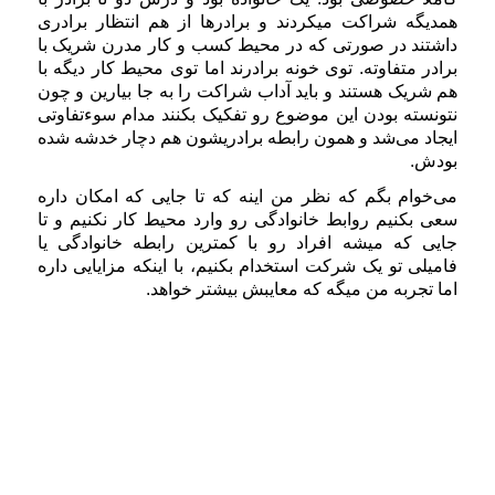
همدیگه شراکت میکردند و برادرها از هم انتظار برادری
داشتند در صورتی که در محیط کسب و کار مدرن شریک با
برادر متفاوته. توی خونه برادرند اما توی محیط کار دیگه با
هم شریک هستند و باید آداب شراکت را به جا بیارین و چون
نتونسته بودن این موضوع رو تفکیک بکنند مدام سوءتفاوتی
ایجاد می‌شد و همون رابطه برادریشون هم دچار خدشه شده
بودش.
می‌خوام بگم که نظر من اینه که تا جایی که امکان داره
سعی بکنیم روابط خانوادگی رو وارد محیط کار نکنیم و تا
جایی که میشه افراد رو با کمترین رابطه خانوادگی یا
فامیلی تو یک شرکت استخدام بکنیم، با اینکه مزایایی داره
اما تجربه من میگه که معایبش بیشتر خواهد.
#داستان‌های_منابع_انسانی #داستان #منابع_انسانی #مقدمه #معرفی
#علیرضا_کشتگر #ساختار_سازمانی #گریدینگ #شغل #شاغل #جذب #استخدام
#رزومه #تحلیل_داده #مدیریت_عملکرد #نگهداشت #جبران_خدمات #حقوق #بیمه
#آموزش #توسعه نگرش_سنجی #جامعه_پذیری