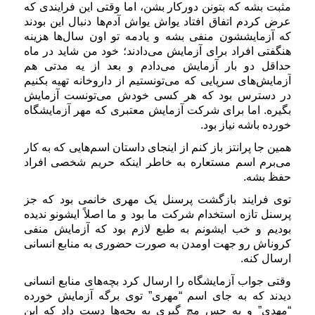
مثبت بشه که بتونن دورکار بشن، اما وقتی این فرایندی که
عرض کردم اتفاق افتاد یواش یواش آدم‌ها دنبال این بودند
که آزمایششون منفی بشه و یادمه تو اون سال‌ها هزینه
هنگفتی افراد برای آزمایش می‌دادند؛ خود من شاید در ماه
حداقل دو بار آزمایش می‌دادم و بعد از یه مدتی هم
آزمایش‌های سرپایی که می‌تونستیم از داروخانه تهیه بکنیم
در دسترس بود که هر کسی خودش می‌تونست آزمایش
بگیره. اما برای شرکت آزمایش معتبری که مهر آزمایشگاه
خورده باشه نیاز بود.
همین جا پرانتز باز کنم از اینجای داستان اسم‌هایی که به کار
می‌برم اسم مستعاره به خاطر اینکه حریم شخصی افراد
حفظ بشه.
توی فرایند بازگشت پرسنل یک مهری خانمی بود که جز
پرسنل تازه استخدام شرکت ما بود و ما اصلاً ایشونو ندیده
بودیم و خب ایشونم به طبع لازم بود که آزمایش منفی
کروناش رو جهت اومدن به صورت حضوری به منابع انسانی
ارسال کنه.
وقتی جواب آزمایشگاه را ارسال کرد بچه‌های منابع انسانی
دیدند که به جای اسم “مهری” توی برگه آزمایش خورده
“مهدی” و یه حس مچ گیری به بچه‌ها دست داد که این