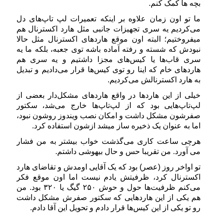
بچه ها کمک کنم.
ما تو اون زمان علاوه بر اینکه تعمیرات لپ تاپ‌های دل
می‌کردیم یه سری تجهیزات جانبی مثل هارد اکسترنال هم
میفروختیم؛ البته اون موقع هاردهای اکسترنال مثل حالا
نبودش که شسته و رفته آماده باشه توی جعبه، بلکه ما یه
سری قاب‌ها یا کیس‌های مجزا داشتیم و یه سری هم
هاردهای خام که اینا رو توی کیس‌ها قرار می‌دادیم و تبدیل
به هارد اکسترنالش می‌کردیم.
خیلی از این هاردها در واقع هاردهای مشکل‌دار بعضی از
لپ‌تاپ‌هایی بود که از لپ‌تاپ‌ها خارج می‌شد، سکتور
صفرشون مشکل داشت و امکان نصب ویندوز روشون نبود،
اما به عنوان یک ذخیره ساز میشد ازشون استفاده کرد.
هرچی ساعت کاری می‌گذشت خواب بیشتر به من فشار
می آورد. من تقریبا حس و حال بیهوشی داشتم.
تو اواخر روز (عصر) بود که یک آقایی اومدش و تقاضای هارد
اکسترنال کرد، ظرفیتش یادم نیست اما اون موقع فکر
می‌کنم ظرفیت‌ها حول و حوش ۲۵۰ گیگ یا ۳۲۰ بود. من
هم یکی از این هاردهایی که سکتور صفرش مشکل داشت
رو تو یکی از این کیس‌ها قرار دادم و تحویل این آقا دادم.