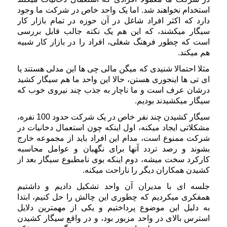
استخدام نخواهند شد. اما یک واحد خاص در شرکت ما وجود
دارد که اکثر افراد شاغل در آن حوزه در تمام بازار کار
سیگار میکشند، که این هم یک نکته جالب قابل بررسی
است که چطور فرهنگ شغلی، افراد را در بازار کار شبیه
هم میکند.
مثلا احتمالا شنیدی که میگن مالی چی ها این مدلی هستند یا
ای تی ها اینجوری هستن، حالا این واحد ما هم سیگار کشید
درشان عرف است و ما ناچار به جذب چند نیروی خوب که
سیگار میکشیدند بودیم.
سیگار کشیدن چند نفر خاص در یک شرکت حدود 100 نفره،
مشکلاتی ایجاد میکنه، اول اینکه چون استعمال دخانیات در
شرکت ممنوع است، مدام این افراد باید از مجموعه خارج
بشوند و رصد تردد آنها برای نگهبان و عوامل محاسبه
کارکرد سخت میشه، دوم اینکه بوی نامطبوع سیگار بعد از
کشیدن همکاران دیگر را ناراحت میکنه.
جلسه ای با مدیران آن واحد تشکیل دادیم و داشتیم
همفکری میکردیم که چطوری این چالش را حل کنیم، ابتدا
به دلیل این موضوع پرداختیم و یکی از مهمترین دلایل
استرس بالای در واحد مزبور بود، و در واقع سیگار کشیدن