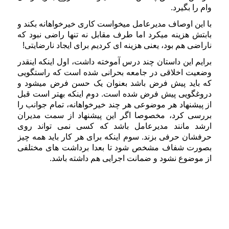
وام را بگیرد.
با این اوصاف مدیرعامل میخواست کاری خیرخواهانه بکند و
بابتش هزینه میکرد اما طرف مقابل نه تنها راضی نبود که
ناراضی هم بود، یعنی هزینه ای کردیم برای ایجاد نارضایتی!
برایم این داستان چند درس آموخته داشت، اول اینکه اینقدر
وضعیت اخلاقی در جامعه بحرانی شده است که راستگویی
که باید پیش فرض باشد بعنوان یک حسن فرض میشود و
دروغگویی پیش فرض شده است. دوم اینکه بهتر است قبل
از پیشنهاد هر موضوعی هر چند خیرخواهانه، تمام جوانب را
بررسی کرد، مخصوصا اگر این پیشنهاد از سمت مدیران
ارشد مانند مدیرعامل باشد که کسی نمی تواند روی
حرفشان حرفی بزند. سوم اینکه برای هر کار باید همه چیز
بصورت شفاف مشخص شود تا بعدا برداشت های مختلفی
از موضوع نشود و ضمانت اجرایی هم داشته باشد.
#داستان‌های_منابع_انسانی #داستان #منابع_انسانی #مقدمه #معرفی
#علیرضا_کشتگر #ساختار_سازمانی #گریدینگ #شغل #شاغل #جذب #استخدام
#رزومه #تحلیل_داده #مدیریت_عملکرد #نگهداشت #جبران_خدمات #حقوق #بیمه
#آموزش #توسعه نگرش_سنجی #جامعه_پذیری