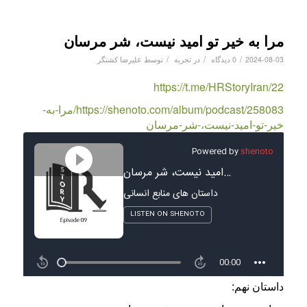
مرا به خیر تو امید نیست، شر مرسان
/
/
/
2024-08-03
0 دیدگاه
در
تجربه
توسط
علیرضا کشتگر
https://t.me/HRStoryIran/22
https://shenoto.com/album/podcast/258083/مرا-به-
خیر-تو-امید-نیست،-شر-مرسان
داستان نهم: