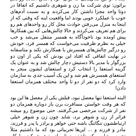
براتون: توی شرکت ما زن و شوهری داشتیم که اتفاقا در
دوتا واحد مجزا داشتن کار می‌کردند و به نسبت آدم‌های
خوب با عملکرد خوبی بودند اما واقعیت اینه که وقتی که از
اینجا به منزل می‌رفتن حوادث محل کار رو واحدهای هم رو
برای هم تعریف می‌کردند و حالا چالش‌هایی که بین همکارها
پیش اومده بود ناخودآگاه به همسر منتقل می‌شد و خب
خیلی به نظرم ظرفیت می‌خواست که همسر فرد، خودش
رو درگیر چالش‌های همسرش با همکارش نکند و متاسفانه
در نهایت اتفاقی که افتاد این بودش که یکی از اون دو
بزرگوار با مدیر بالا دستیش دچار چالش شد و به عنوان یک
گزینه استعفا را انتخاب کرد و استعفای ایشون منجر به
استعفای همسرش هم شد و این یک آسیب جدی به سازمان
وارد کرد که دو نفر از دو تا واحد مختلف همزمان استعفا
دادن!
البته استعفا تنها معضل نبود، قبلش یکی از معضل ها این بود
که هر وقت خواستن مسافرت برن باز دوباره همزمان دو
نفر از شرکت مرخصی می‌گرفتند. حتی موضوع رو میشه
فراتر از زن و شوهر برد، شاید چون زن و شوهر خیلی
ارتباطشون تنگاتنگ باشه حتی خواهر و برادر یا پدر و فرزند،
مادر و فرزند و … این‌ها تجربیاتی بود که ما داشتیم مثلاً
تجربه مشابهی که داشتن دوتا برادر توی شرکت ما کار