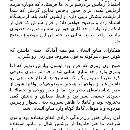
احتمالاً آزمایش برادرشو برای ما فرستاده که دوباره هزینه
آزمایش نکنه؛ برای همین باهاش تماس گرفتن که شما
آزمایشت مشکل تایپی داره، و ایشون گفت بله، آزمایشگاه
اشتباه زده و توضیح خواهم داد؛ و قرار شدش که قبل از
اینکه وارد وارد واحد کاری خودش بشه به صورت حضوری
بیاد در واحد منابع انسانی در خصوص این موضوع توضیح
بده.
همکارای منابع انسانی هم همه آمادگی ذهنی داشتن که
بتونن جلوی هرگونه به قول معروف دور زدن رو بگیرن.
صبح اون روزی که قرار بود ایشون بیادش دیدیم که آقا
پسری وارد واحد منابع انسانی شد و خودشو مهری معرفی
کرد تقریبا میتونم بگم که همه بچه‌ها انتظار همه چی رو
داشتن غیر از مواجهه با همچین موضوعی! در واقع ایشون از
نظر شناسنامه‌ای دختر بود اما از نظر روحی و احتمالا تا
حدودی جسمی پسر بود و فقط صداش و لحنش کمی
دخترونه بود، و کاملا با ظاهر پسرونه یعنی شلوار و پیرهن
مردونه و با موهای کاملا کوتاه وارد منابع انسانی شد.
اون زمان هنوز زن-زندگی -آزادی اتفاق نیفتاده بود و توی
شرکت ما هم خانم‌ها از پوشش شال و مانتو استفاده
می‌کردند و خیلی شایع نبودش که خانمی بدون مانتو و شال