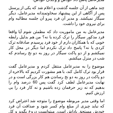
چند ماهی از آن جلسه گذشت و اعلام شد که یکی از پرسنل
پس از آگاهی از این پیشنهاد سخاوتمندانه مدیرعامل، دیگر
سیگار نمیکشد. و مدیر آن فرد پیرو آن جلسه مطالبه وام
برای نیروی خود را داشت.
مدیرعامل به من ماموریت داد که مطمئن شوم آیا واقعا
فرد مذکور سیگار را ترک کرده یا نه؟ من هم بدلیل رابطه
خوبی که با همکاران دارم از خود فرد پرسیدم صادقانه ترک
کردی یا نه؟ پاسخ داد ترک نکردم اما دیگر در محل کار
نمیکشم و از دو پاکت سیگار در روز به دو نخ رساندم که
شب در منزل میکشم.
موضوع را به مدیرعامل منتقل کردم و مدیرعامل گفت
قرار بود ترک کامل کند، با هم مشورت کردیم که بالاخره از
دو پاکت در روز به دو نخ رساندن هم کار بزرگی است و در
نهایت مدیرعامل لطف کرد گفت پس 60 درصد وام را
بدهیم که نه زیر حرفمان زده باشیم و نه کار فرد را بی
ارزش کنیم.
اما وقتی مدیر مربوطه موضوع را متوجه شد اعتراض کرد
که نباید چیزی از مبلغ وام کسر شود و صداقت آن فرد
خودش مستحق پاداش است. میتوانست دروغ بگوید و کل