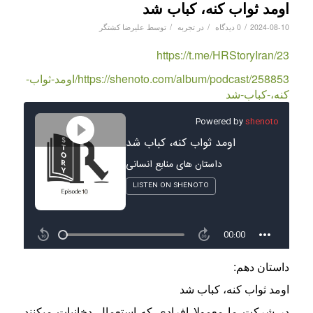
اومد ثواب کنه، کباب شد
/
/
/
2024-08-10
0 دیدگاه
در
تجربه
توسط
علیرضا کشتگر
https://t.me/HRStoryIran/23
https://shenoto.com/album/podcast/258853/اومد-ثواب-
کنه،-کباب-شد
داستان دهم:
اومد ثواب کنه، کباب شد
در شرکت ما معمولا افرادی که استعمال دخانیات میکنند