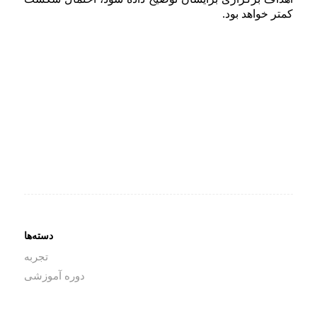
کمتر خواهد بود.
#داستان‌های_منابع_انسانی #داستان #منابع_انسانی #مقدمه #معرفی
#علیرضا_کشتگر #ساختار_سازمانی #گریدینگ #شغل #شاغل #جذب #استخدام
#رزومه #تحلیل_داده #مدیریت_عملکرد #نگهداشت #جبران_خدمات #حقوق #بیمه
#آموزش #توسعه نگرش_سنجی #جامعه_پذیری
دسته‌ها
تجربه
دوره آموزشی