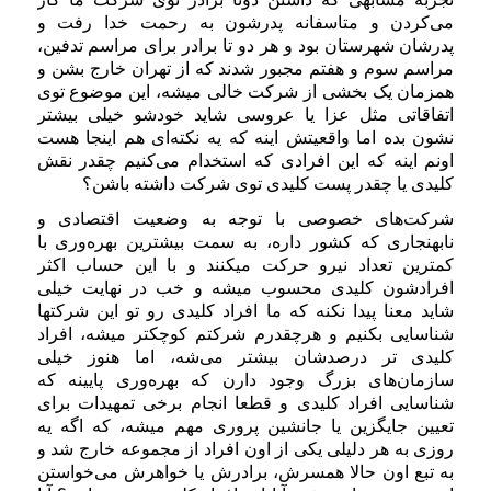
می‌کردن و متاسفانه پدرشون به رحمت خدا رفت و
پدرشان شهرستان بود و هر دو تا برادر برای مراسم تدفین،
مراسم سوم و هفتم مجبور شدند که از تهران خارج بشن و
همزمان یک بخشی از شرکت خالی میشه، این موضوع توی
اتفاقاتی مثل عزا یا عروسی شاید خودشو خیلی بیشتر
نشون بده اما واقعیتش اینه که یه نکته‌ای هم اینجا هست
اونم اینه که این افرادی که استخدام می‌کنیم چقدر نقش
کلیدی یا چقدر پست کلیدی توی شرکت داشته باشن؟
شرکت‌های خصوصی با توجه به وضعیت اقتصادی و
نابهنجاری که کشور داره، به سمت بیشترین بهره‌وری با
کمترین تعداد نیرو حرکت میکنند و با این حساب اکثر
افرادشون کلیدی محسوب میشه و خب در نهایت خیلی
شاید معنا پیدا نکنه که ما افراد کلیدی رو تو این شرکتها
شناسایی بکنیم و هرچقدرم شرکتم کوچکتر میشه، افراد
کلیدی تر درصدشان بیشتر می‌شه، اما هنوز خیلی
سازمان‌های بزرگ وجود دارن که بهره‌وری پایینه که
شناسایی افراد کلیدی و قطعا انجام برخی تمهیدات برای
تعیین جایگزین یا جانشین پروری مهم میشه، که اگه یه
روزی به هر دلیلی یکی از اون افراد از مجموعه خارج شد و
به تبع اون حالا همسرش، برادرش یا خواهرش می‌خواستن