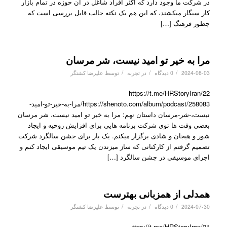
در شرکت ما وجود دارد که اکثر افراد شاغل در آن حوزه در تمام بازار
کار سیگار میکشند، که این هم یک نکته جالب قابل بررسی است که
چطور فرهنگ […]
مرا به خیر تو امید نیست، شر مرسان
/
/
/
2024-08-03
0 دیدگاه
در
تجربه
توسط
علیرضا کشتگر
https://t.me/HRStoryIran/22
https://shenoto.com/album/podcast/258083/مرا-به-خیر-تو-امید-
نیست،-شر-مرسان داستان نهم: مرا به خیر تو امید نیست، شر مرسان
بعضی وقت ها توی شرکت برنامه هایی برای افزایش روحیه و ایجاد
شور و هیجان و شادی برگزار میکنم. یک بار برای جشن سالگرد شرکت
تصمیم گرفتم از کارکنانی که ساز میزندن یک تیم موسیقی ایجاد کنم و
اجرای موسیقی در جشن سالگرد […]
همدلی از همزبانی بهترست
/
/
/
2024-07-30
0 دیدگاه
در
تجربه
توسط
علیرضا کشتگر
ttps://t.me/HRStoryIran/21