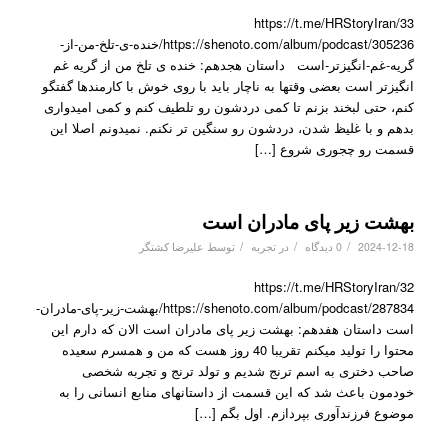
https://t.me/HRStoryIran/33
https://shenoto.com/album/podcast/305236/خنده-ی-تلخ-من-از-
گریه-غم-انگیزتر-است داستان هجدهم: خنده ی تلخ من از گریه غم
انگیزتر است بعضی وقتها به ناچار باید با روی خوش با کارمندها گفتگو
کنم، حتی لبخند بزنم تا کمی دردشون رو تلطیف کنم و کمی امیدواری
بدهم و با غلیظ شدن، دردشون رو سنگین تر نکنم. نمیدونم اصلا این
قسمت رو چجوری شروع […]
بهشت زیر پای مادران است
/
/
/
2024-12-18
0 دیدگاه
در
تجربه
توسط
علیرضا کشتگر
https://t.me/HRStoryIran/32
https://shenoto.com/album/podcast/287834/بهشت-زیر-پای-مادران-
است داستان هفدهم: بهشت زیر پای مادران است الان که دارم این
محتوا را تولید میکنم تقریبا 40 روز هست که من و همسرم سعیده
صاحب دختری به اسم ترنج شدیم و تولد ترنج و تجربه شخصی
خودمون باعث شد که این قسمت از داستانهای منابع انسانی را به
موضوع فرزندآوری بپردازم. اول بگم […]