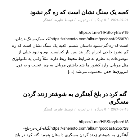
کعبه یک سنگ نشان است که ره گم نشود
/
/
/
2024-07-21
0 دیدگاه
در
تجربه
توسط
علیرضا کشتگر
https://t.me/HRStoryIran/19
https://shenoto.com/album/podcast/256670/کعبه-یک-سنگ-نشان-
است-که-ره-گم-نشود داستان ششم: کعبه یک سنگ نشان است که ره
گم نشود حاجی احرام دگر بند ببین یار کجاست. بود و نبود خیلی از
موضوعات به نظرم به شرایط محیط ربط داره. مثلاً وقتی یه تکنولوژی
مثل موبایل وارد کشور ما شد داشتن موبایل یه چیز عجیب و به قول
امروزی‌ها خفن محسوب می‌شد […]
گنه کرد در بلخ آهنگری به شوشتر زدند گردن
مسگری
/
/
/
2024-07-13
0 دیدگاه
در
تجربه
توسط
علیرضا کشتگر
https://t.me/HRStoryIran/18
https://shenoto.com/album/podcast/255728/گناه-کرد-در-بلخ-
آهنگری-به-شوشتر-زدند-گردن-مسگری داستان پنجم: گنه کرد در بلخ