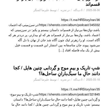
قسم‌اند
/
/
/
2025-08-06
0 دیدگاه
در
تجربه
توسط
علیرضا کشتگر
https://t.me/HRStoryIran/36
https://shenoto.com/album/podcast/345332/در-سرزمینی-که-اعتماد-
باشد،-واژه‌ها-بی‌نیاز-از-قسم‌اند داستان بیستم و یکم: در سرزمینی که
اعتماد باشد، واژه‌ها بی‌نیاز از قسم‌اند هر که او بیدارتر، پر دردتر هر که
آگاه است، او را زهرتر لیک چون آگاه شد جان از نهان با دل آگه
می‌شود پیوند جان متاسفانه بین انتشار این قسمت و قسمت قبل
بیش از یک ماه فاصله افتاد […]
شبِ تاریک و بیمِ موج و گِردابی چنین هایل / کجا
دانند حالِ ما سبک‌بارانِ ساحل‌ها؟
/
/
/
2025-05-18
0 دیدگاه
در
تجربه
توسط
علیرضا کشتگر
https://t.me/HRStoryIran/35
https://shenoto.com/album/podcast/321845/شبِ-تاریک-و-بیمِ-موج-
و-گِردابی-چنین-هایل–کجا-دانند-حالِ-ما-سبک‌بارانِ-ساحل‌ها؟ داستان
بیستم: شبِ تاریک و بیمِ موج و گِردابی چنین هایل / کجا دانند حالِ ما