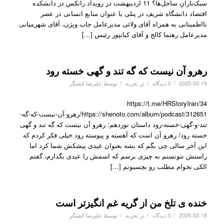
سبک‌بارانِ ساحل‌ها؟ 11 اردیبهشت در رویداد رانکس در دانشکده
اقتصاد دانشگاه شریف در پنلی با عنوان منابع انسانی در عصر
نااطمینانی به همراه آقای ولائی مدیرعامل جاب ویژن، آقای شهرمیانی
مدیرعامل رهنما کالج و آقای کیانپور رئیس […]
رهرو آن نیست که گه تند و گهی خسته رود
/
/
/
2025-03-19
0 دیدگاه
در
تجربه
توسط
علیرضا کشتگر
https://t.me/HRStoryIran/34
https://shenoto.com/album/podcast/312651/رهرو-آن-نیست-که-گه-
تند-و-گهی-خسته-رود داستان نوزدهم: رهرو آن نیست که گه تند و گهی
خسته رود/ رهرو آن است که آهسته و پیوسته رود خیلی فکر کردم که
این آخر سالی چی بگم که بشه بعنوان عیدی پیشکش شما کرد اما
راستش نتونسنم به چیزی برسم که اسمش را عیدی بگذارم، گفتم
الکی نخوام مطلب رو بچسبونم […]
خنده ی تلخ من از گریه غم انگیزتر است
/
/
/
2025-02-18
0 دیدگاه
در
تجربه
توسط
علیرضا کشتگر