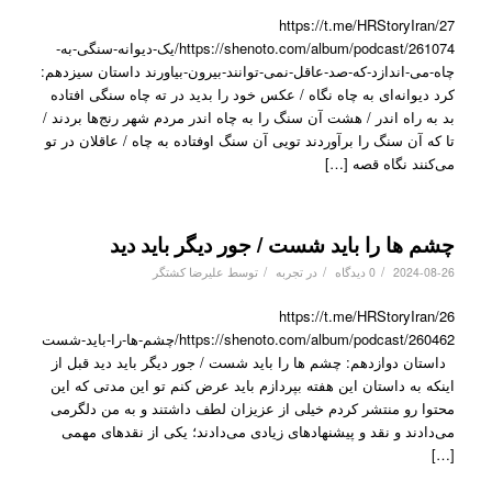
https://t.me/HRStoryIran/27
https://shenoto.com/album/podcast/261074/یک-دیوانه-سنگی-به-
چاه-می-اندازد-که-صد-عاقل-نمی-توانند-بیرون-بیاورند داستان سیزدهم:
کرد دیوانه‌ای به چاه نگاه / عکس خود را بدید در ته چاه سنگی افتاده
بد به راه اندر / هشت آن سنگ را به چاه اندر مردم شهر رنج‌ها بردند /
تا که آن سنگ را برآوردند تویی آن سنگ اوفتاده به چاه / عاقلان در تو
می‌کنند نگاه قصه […]
چشم ها را باید شست / جور دیگر باید دید
/
/
/
2024-08-26
0 دیدگاه
در
تجربه
توسط
علیرضا کشتگر
https://t.me/HRStoryIran/26
https://shenoto.com/album/podcast/260462/چشم-ها-را-باید-شست
داستان دوازدهم: چشم ها را باید شست / جور دیگر باید دید قبل از
اینکه به داستان این هفته بپردازم باید عرض کنم تو این مدتی که این
محتوا رو منتشر کردم خیلی از عزیزان لطف داشتند و به من دلگرمی
می‌دادند و نقد و پیشنهادهای زیادی می‌دادند؛ یکی از نقدهای مهمی
[…]