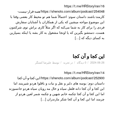
https://t.me/HRStoryIran/16
https://shenoto.com/album/podcast/254048/همه-قرار-نیست-
کارمند-باشند داستان سوم: احتمالاً شما هم تو محیط کار بعضی وقتا با
این موضوع مواجه میشین که یکی از همکاران یا آشنایان سفارش
فردی را برای کار به شما می‌کنه که اگر مثلاً کاری براش توی شرکتتون
هست، دستشو بگیرین که یا اونجا مشغول به کار بشه یا اینکه بسپارین
به کسای دیگه که […]
این کجا و آن کجا
/
/
/
2024-06-26
0 دیدگاه
در
تجربه
توسط
علیرضا کشتگر
https://t.me/HRStoryIran/14
https://shenoto.com/album/podcast/252900/این-کجا-و-آن-کجا
داستان دوم: بوسه های دلبر و نقل و نبات و باقلوا هردو شیرینند اما
این کجا و آن کجا دانه فلفل سیاه و خال مه رویان سیاه هردو جانسوزند
اما این کجا و آن کجا چکمه خانم شهین و چکمه شمر لعین هردو از
چرمند اما این کجا و آن کجا شکر مازندران […]