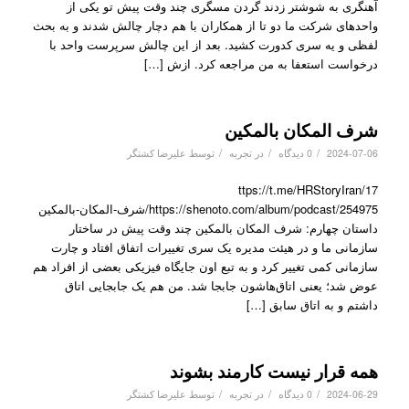
آهنگری به شوشتر زدند گردن مسگری چند وقت پیش تو یکی از
واحدهای شرکت ما دو تا از همکاران با هم دچار چالش شدند و به بحث
لفظی و یه سری کدورت کشید. بعد از این چالش سرپرست واحد با
درخواست استعفا به من مراجعه کرد. ازش […]
شرف المکان بالمکین
/
/
/
2024-07-06
0 دیدگاه
در
تجربه
توسط
علیرضا کشتگر
ttps://t.me/HRStoryIran/17
https://shenoto.com/album/podcast/254975/شرف-المکان-بالمکین
داستان چهارم: شرف المکان بالمکین چند وقت پیش در ساختار
سازمانی ما و در هیئت مدیره یک سری تغییرات اتفاق افتاد و چارت
سازمانی کمی تغییر کرد و به تبع اون جایگاه فیزیکی بعضی از افراد هم
عوض شد؛ یعنی اتاق‌هاشون جابجا شد. من هم یک جابجایی اتاق
داشتم و به اتاق سابق […]
همه قرار نیست کارمند بشوند
/
/
/
2024-06-29
0 دیدگاه
در
تجربه
توسط
علیرضا کشتگر