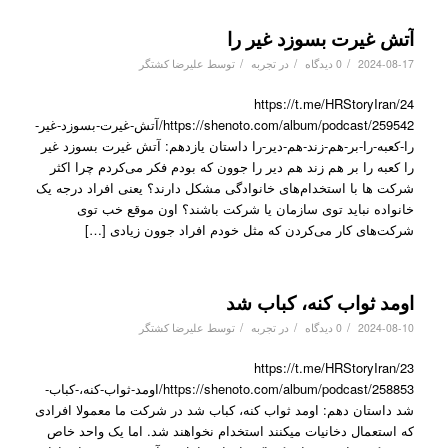
آتش غیرت بسوزد غیر را
/
/
/
2024-08-17
0 دیدگاه
در
تجربه
توسط
علیرضا کشتگر
https://t.me/HRStoryIran/24
https://shenoto.com/album/podcast/259542/آتش-غیرت-بسوزد-غیر-
را-کعبه-را-بر-هم-زند-هم-دیر-را داستان یازدهم: آتش غیرت بسوزد غیر
را کعبه را بر هم زند هم دیر را جوون که بودم فکر می‌کردم چرا اکثر
شرکت ها با استخدام‌های خانوادگی مشکل دارند؟ یعنی افراد درجه یک
خانواده نباید توی سازمان یا شرکت باشند؟ اون موقع خب توی
شرکت‌های کار می‌کردن که مثل خودم افراد جوون زیادی […]
اومد ثواب کنه، کباب شد
/
/
/
2024-08-10
0 دیدگاه
در
تجربه
توسط
علیرضا کشتگر
https://t.me/HRStoryIran/23
https://shenoto.com/album/podcast/258853/اومد-ثواب-کنه،-کباب-
شد داستان دهم: اومد ثواب کنه، کباب شد در شرکت ما معمولا افرادی
که استعمال دخانیات میکنند استخدام نخواهند شد. اما یک واحد خاص