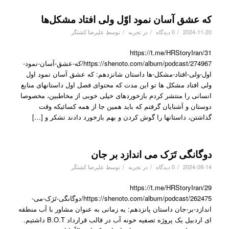
که عشق آسان نمود اوّل ولی افتاد مشکل‌ها
/
/
/
2024-11-20
0 دیدگاه
در
تجربه
توسط
علیرضا کشتگر
https://t.me/HRStoryIran/31
https://shenoto.com/album/podcast/274967/که-عشق-آسان-نمود-
اول-ولی-افتاد-مشکل-ها داستان شانزدهم: که عشق آسان نمود اول
ولی افتاد مشکل ها تو این مدت که محتوای فصل اول داستانهای منابع
انسانی را منتشر کردم بازخوردهای خیلی خوبی از مخاطبین، مخصوصا
دوستان و آشنایان گرفتم که باید همین جا از همه کسائیکه وقت
گذاشتن، داستانها را گوش کردن و بهم بازخورد دادند تشکر و […]
دوگانگی تَرَک می اندازد بر جان
/
/
/
2024-09-14
0 دیدگاه
در
تجربه
توسط
علیرضا کشتگر
https://t.me/HRStoryIran/29
https://shenoto.com/album/podcast/262475/دوگانگی-تَرَک-می-
اندازد-بر-جان داستان پانزدهم: یه زمانی به عنوان مشاور با آب منطقه
ای اردبیل یک پروژه تصفیه خونه آب در قالب قرارداد B.O.T داشتیم.