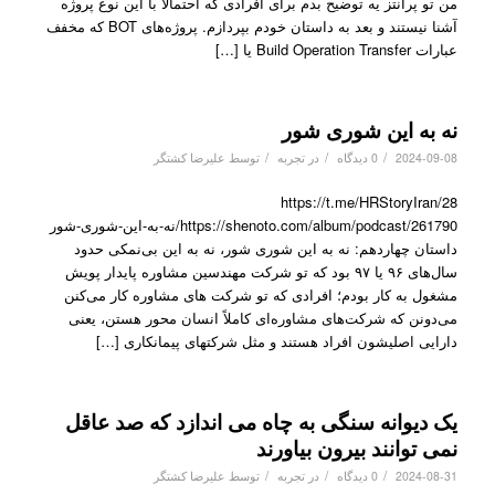
من تو پرانتز یه توضیح بدم برای افرادی که احتمالاً با این نوع پروژه
آشنا نیستند و بعد به داستان خودم بپردازم. پروژه‌های BOT که مخفف
عبارات Build Operation Transfer یا […]
نه به این شوری شور
/
/
/
2024-09-08
0 دیدگاه
در
تجربه
توسط
علیرضا کشتگر
https://t.me/HRStoryIran/28
https://shenoto.com/album/podcast/261790/نه-به-این-شوری-شور
داستان چهاردهم: نه به این شوری شور، نه به این بی‌نمکی حدود
سال‌های ۹۶ یا ۹۷ بود که تو شرکت مهندسین مشاوره پایدار پویش
مشغول به کار بودم؛ افرادی که تو شرکت های مشاوره کار می‌کنن
می‌دونن که شرکت‌های مشاوره‌ای کاملاً انسان محور هستن، یعنی
دارایی اصلیشون افراد هستند و مثل شرکتهای پیمانکاری […]
یک دیوانه سنگی به چاه می اندازد که صد عاقل
نمی توانند بیرون بیاورند
/
/
/
2024-08-31
0 دیدگاه
در
تجربه
توسط
علیرضا کشتگر