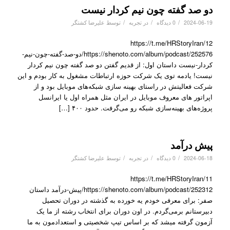
دو صد گفته چون نیم کردار نیست
/
/
/
2024-06-19
0 دیدگاه
در
تجربه
توسط
علیرضا کشتگر
https://t.me/HRStoryIran/12
https://shenoto.com/album/podcast/252576/دو-صد-گفته-چون-نیم-
کردار-نیست داستان اول: از قدیم گفتن دو صد گفته چون نیم کردار
نیست! یادمه توی یک شرکت حوزه ارتباطات مشغول به کار بودم و این
شرکت فعالیتش در راستای بهینه سازی شبکه‌های موبایل بود و از
اپراتور های معروف موبایل در ایران مثل همراه اول یا ایرانسل
پروژه‌های بهینه‌سازی شبکه رو می‌گرفت. حدود ۴۰۰ […]
پیش درآمد
/
/
/
2024-06-18
0 دیدگاه
در
تجربه
توسط
علیرضا کشتگر
https://t.me/HRStoryIran/11
https://shenoto.com/album/podcast/252312/پیش-درآمد داستان
صفر: برای معرفی خودم یه خورده به گذشته در دوران تحصیل
دبیرستانم برمی‌گردم. در اون دوران برای انتخاب رشته از ما یک
آزمون گرفته میشد که بر اساس تیپ شخصیتی و استعدادمون به ما