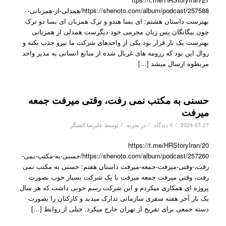
https://shenoto.com/album/podcast/257588/همدلی-از-همزبانی-
بهترست داستان هشتم: ای بسا هندو و ترک همزبان ای بسا دو ترک
چون بیگانگان پس زبان محرمی خود دیگرست همدلی از همزبانی
بهترست یک بار قرار بود یکی از واحدهای شرکت ما نیرو جذب بکنه و
روال این بود که رزومه های غربال شده از منابع انسانی به مدیر واحد
مربطوه ارسال میشد […]
حسنی به مکتب نمی رفت، وقتی میرفت جمعه
میرفت
/
/
/
2024-07-27
0 دیدگاه
در
تجربه
توسط
علیرضا کشتگر
https://t.me/HRStoryIran/20
https://shenoto.com/album/podcast/257260/حسنی-به-مکتب-نمی-
رفت،-وقتی-میرفت-جمعه-میرفت داستان هفتم: حسنی به مکتب نمی
رفت، وقتی میرفت جمعه میرفت با یک شرکت بسیار خوب بصورت
پروژه ای همکاری میکردم و این شرکت رسم خوبی داشت که هر سال
یک بار آخر هفته سفری سازمانی تدارک میدید و کارکنان را بصورت
دسته جمعی برای تفریح از تهران خارج میکرد. خیلی از روابط […]