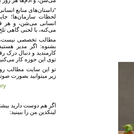
می‌شن، و آدم‌ها هر روز ب
“داستان‌های منابع انسانی
لحظات سازمان‌ها؛ جای
انسانی می‌شن، و هر ق
می‌کنه، با لحنی گاهی تل
مطالب تخصصی نیست، هر
بشنوه: اگر مدیر هستید 
کارمندید و دنبال درک رفت
توی این حوزه کار می‌کن
تو این سایت مطالب رو 
زیر میتوانید بصورت صوت
ory
اگر هم دوست دارید بیشتر
لینکدین من را ببینید:
#Alireza_Keshtgar