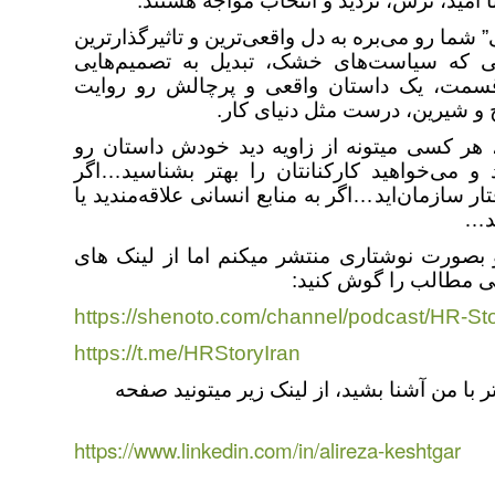
ا امید، ترس، تردید و انتخاب مواجه‌ هستند.
” شما رو می‌بره به دل واقعی‌ترین و تاثیرگذارترین
ی که سیاست‌های خشک، تبدیل به تصمیم‌هایی
سمت، یک داستان واقعی و پرچالش رو روایت
خ و شیرین، درست مثل دنیای کار.
 کسی میتونه از زاویه دید خودش داستان رو
و می‌خواهید کارکنانتان را بهتر بشناسید…اگر
ار سازمان‌اید…اگر به منابع انسانی علاقه‌مندید یا
ید…
بصورت نوشتاری منتشر میکنم اما از لینک های
ی مطالب را گوش کنید:
https://shenoto.com/channel/podcast/HR-St
https://t.me/HRStoryIran
 با من آشنا بشید، از لینک زیر میتونید صفحه
https://www.linkedin.com/in/alireza-keshtgar