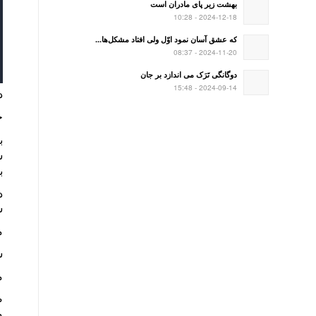
بهشت زیر پای مادران است
2024-12-18 - 10:28
که عشق آسان نمود اوّل ولی افتاد مشکل‌ها...
2024-11-20 - 08:37
دوگانگی تَرَک می اندازد بر جان
2024-09-14 - 15:48
د
ح
ب
س
ب
س
م
شب
م
ص
م