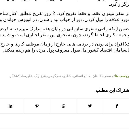
رگزار کرد.
در سفر میتوان فقط و فقط تفریح کرد، 2 
ورد علاقه را میل کردن، دیر از خواب بیدار شدن، در اتوبوس خواندن 
من اینکه وقتی سفری سازمانی در پایان هفته تدارک میبینید، به فرض
 جمعه کاری لحاظ گردد، چون به نحوی این سفر اجباری است و شاید فرد
لا افراد برای بودن در برنامه هایی خارج از زمان موظف کاری و خارج
ابسامان اقتصاد کشور ما، بقول معروف پول مرده را هم زنده میکند.
داستان‌های_منابع_انسانی #داستان #منابع_انسانی #مقدمه #معرفی #علیرضا_کشتگر #سا
مدیریت_عملکرد #نگهداشت #جبران_خدمات #حقوق #بیمه #آموزش #توسعه نگرش_سنجی #جامعه_
رچسب ها:
، سفر
,
داستان، منابع انسانی، شادی، سرگرمی، هرزبرگ، علیرضا، کشتگر
شتراک این مطلب