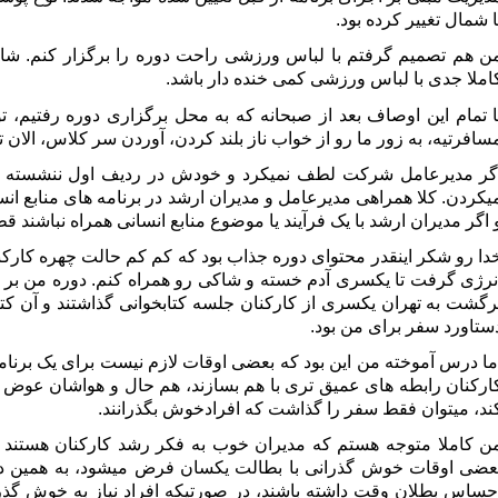
ا شمال تغییر کرده بود.
ن هم تصمیم گرفتم با لباس ورزشی راحت دوره را برگزار کنم. شای
املا جدی با لباس ورزشی کمی خنده دار باشد.
ا تمام این اوصاف بعد از صبحانه که به محل برگزاری دوره رفتیم، 
سافرتیه، به زور ما رو از خواب ناز بلند کردن، آوردن سر کلاس، الان ته
گر مدیرعامل شرکت لطف نمیکرد و خودش در ردیف اول ننشسته بود
یکردن. کلا همراهی مدیرعامل و مدیران ارشد در برنامه های منابع ا
 اگر مدیران ارشد با یک فرآیند یا موضوع منابع انسانی همراه نباشند
دا رو شکر اینقدر محتوای دوره جذاب بود که کم کم حالت چهره کارکن
نرژی گرفت تا یکسری آدم خسته و شاکی رو همراه کنم. دوره من بر اس
رگشت به تهران یکسری از کارکنان جلسه کتابخوانی گذاشتند و آن کت
ستاورد سفر برای من بود.
ما درس آموخته من این بود که بعضی اوقات لازم نیست برای یک برنام
ارکنان رابطه های عمیق تری با هم بسازند، هم حال و هواشان عوض شو
ند، میتوان فقط سفر را گذاشت که افرادخوش بگذرانند.
ن کاملا متوجه هستم که مدیران خوب به فکر رشد کارکنان هستند 
عضی اوقات خوش گذرانی با بطالت یکسان فرض میشود، به همین دلی
حساس بطلان وقت داشته باشند، در صورتیکه افراد نیاز به خوش گذرا