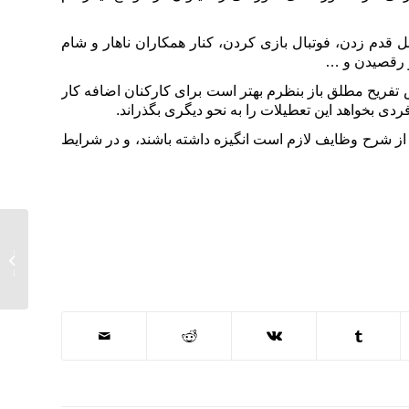
روز تفریح مطلق، کنار ساحل قدم زدن، فوتبال بازی کردن، کنار همکاران ناهار و شام
و رقصیدن و …
 تفریح مطلق باز بنظرم بهتر است برای کارکنان اضافه کار
ی بخواهد این تعطیلات را به نحو دیگری بگذراند.
 از شرح وظایف لازم است انگیزه داشته باشند، و در شرایط
ختار_سازمانی #گریدینگ #شغل #شاغل #جذب #استخدام #رزومه #تحلیل_داده
پذیری #سفر_سازمانی
کعبه ی
نشود