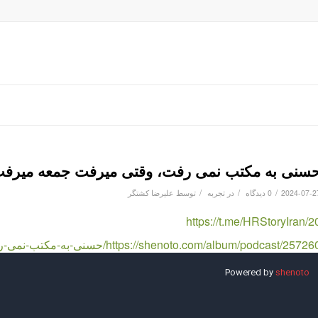
سنی به مکتب نمی رفت، وقتی میرفت جمعه میرف
/
/
/
2024-07-2
0 دیدگاه
در
تجربه
توسط
علیرضا کشتگر
https://t.me/HRStoryIran/2
https://shenoto.com/album/podcast/2572/حسنی-به-مکتب-نمی-رفت،-وقتی-میرفت-جمعه-میرفت