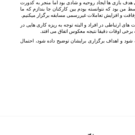
 هدف بازی ها ایجاد روحیه و شادی بود اما منجر به کدورت
من بود که نتوانسته بودم بین کارکنان جا بندازم که ما
رفاقت و افزایش تعاملات غیررسمی مسابقه برگزار میکنیم.
 های ارتباطی در افراد و البته توجه به ریزه کاری هایی در
رخی اوقات دقیقا نتیجه معکوس اتفاق می افتد.
شود و اهداف برگزاری برایشان توضیح داده شود، احتمال
 #علیرضا_کشتگر #ساختار_سازمانی #گریدینگ #شغل #شاغل #جذب #استخدام #رزومه
مه #آموزش #توسعه نگرش_سنجی #جامعه_پذیری