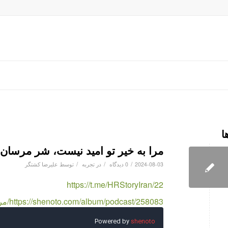
ا
مرا به خیر تو امید نیست، شر مرسان
/
/
/
2024-08-03
0 دیدگاه
در
تجربه
توسط
علیرضا کشتگر
https://t.me/HRStoryIran/22
https://shenoto.com/album/podcast/258083/مرا-به-خیر-تو-امید-نیست،-شر-مرسان