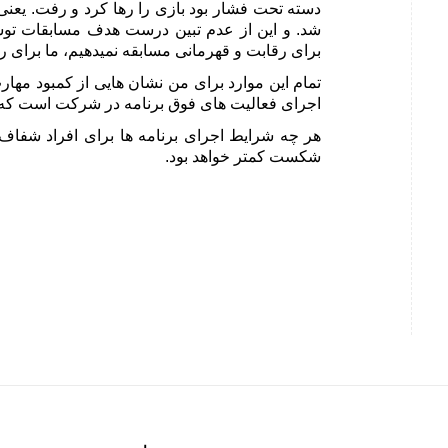
دسته تحت فشار بود بازی را رها کرد و رفت. یعنی
شد. و این از عدم تبین درست هدف مسابقات توسط 
برای رقابت و قهرمانی مسابقه نمیدهیم، ما برای 
تمام این موارد برای من نشان هایی از کمبود مهارت
اجرای فعالیت های فوق برنامه در شرکت است که ب
هر چه شرایط اجرای برنامه ها برای افراد شفاف 
شکست کمتر خواهد بود.
#داستان‌های_منابع_انسانی #داستان #منابع_انسانی #مقدمه #معرفی
#تحلیل_داده #مدیریت_عملکرد #نگهداشت #جبران_خدمات #حقوق #بی