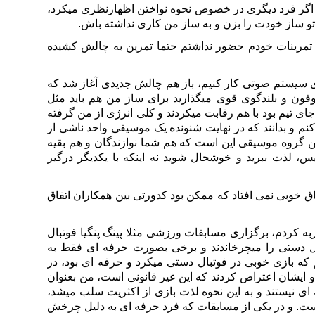
، اگر فرد دیگری در خصوص نحوه نواختن اظهارنظری میکرد،
و ساز خودت را بزن و به ساز من کاری نداشته باش.
مرینات خودم حضور نداشتم حتما تمرین به چالش کشیده
وی سیستم صوتی کار کنیم، باز هم چالش جدیدی آغاز شد که
فون و بلندگوی قوی میگذارید برای ساز من هم باید مثل
 جای تیم بود با هم رقابت میکردند و کلی انرژی از من گرفته
ه کنم و بدانند که در نهایت شنونده یک موسیقی واحد ناشی از
ن گروه موسیقی این است که هم شما نوازندگان و هم بقیه
، لذت ببرید و خوشحال شوید نه اینکه با یکدیگر درگیر
ق خوبی نمی افتاد که ممکن بود کدورتی بین همکاران اتفاق
ه کردم، برگزاری مسابقات ورزشی مثلا پینگ پنگیا فوتبال
ل دستی را میچرخاندند و برخی بصورت حرفه ای فقط به
ه بازی خوبی در فوتبال دستی میکرد و حرفه ای بود، در
یشان اعتراض کردند که این غیر قانونی است، من بعنوان
 ای نیستند و به این نحوه لذت بازی از اکثریت سلب میشد،
ت. و در یکی از مسابقات که فرد حرفه ای به دلیل چرخش