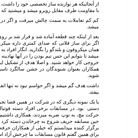
از آنجائیکه هر نوازنده ساز تخصصی خود را داشت
با مقاومت طرف مقابل روبرو میشد و میشنید که ت
کم کم تعاملات به سمت چالش میرفت و اگر در ت
میشد.
بعد از اینکه چند قطعه آماده شد و قرار شد بر ر
اگر برای ساز فلانی که صدای کمتری داره میکرو
همان میکروفون و بلندگو را بگذارید. انگار افراد به
میشد تا بتوانم این حس تیم بودن را در آنها نهادین
خروجی کار خواهد شنید. و اصلا هدف از تشکیل ای
همکاران بعنوان شنوندگان در جشن سالگرد تاسیس
شوید.
داشت هدف گم میشد و اگر حواسم نبود نه تنها اتفا
بیفتد.
یا یک نمونه دیگری که در شرکت در همین فضا تجرب
دستی بود. در مسابقات برخی افراد دسته فوتبا
حرکت مچ، به توپ ضربه میزدند، همکاری داشتیم ک
حین مسابقه حریف شروع به چرخاندن دسته کرد و ا
برگزار کننده میدانستم که خیلی از همکاران حرفه
برای همین گفتم قانون مسابقات ما چرخش آزاد اس