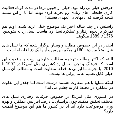
حرفش خیلی بی راه نبود، خیلی از جوون ترها در مدت کوتاه فعالیت
کاری جابجایی های زیادی رو تجربه کرده بودند اما آیا از این میشد
نتیجه گرفت که آدمهای بی تعهدی هستند؟
راستش در چند ساله اخیر یک موضوع خیلی ترند شده، اونم هم
تمرکز بر نحوه رفتار و عملکرد نسل زد هاست. نسل زد به متولدین
1376 تا 1389 میگویند.
اینقدر در این خصوص مطلب و وبینار برگزار شده که ما نسل های
قبل، مثلا من دهه 60 ای میگم بین من و اینها یک دنیا فاصله است.
البته که اکثر مطالب ترجمه مطالب خارجی است و واقعیت این
است که فرهنگ و تجربه نسل زد کشوری مثل آمریکا در 1997 تا
2010 با تجربه ما ایرانی ها قطعا متفاوت است و مطالب آن نسل
خیلی قابل تعمیم به ما ایرانی ها نیست.
اینکه نسلها با هم متفاوت هستند درست است اما چقدر این تفاوت
در عملکرد در محیط کار به چشم می آید؟
در کشوری مثل آمریکا در خصوص جزئیات رفتاری نسل های
مختلف تحقیق میکنند چون برایشان 1 درصد افزایش عملکرد و بهره
وری موضوعیت دارد اما آیا در کشور ما هم این موضوع اهمیت
دارد؟