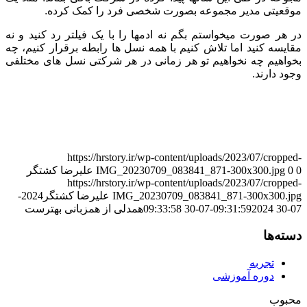
موقعیتی مدیر مجموعه بصورت شخصی فرد را کمک کرده.
در هر صورت میخواستم بگم نه ادمها را با یک فیلتر رد کنید و نه
مقایسه کنید اما تلاش کنیم با همه نسل ها رابطه برقرار کنیم، چه
بخواهیم چه نخواهیم تو هر زمانی در هر شرکتی نسل های مختلفی
وجود دارند.
#داستان‌های_منابع_انسانی #داستان #منابع_انسانی #مقدمه #معرفی #علیرضا_کشتگر
#ساختار_سازمانی #گریدینگ #شغل #شاغل #جذب #استخدام #رزومه #تحلیل_داده
#مدیریت_عملکرد #نگهداشت #جبران_خدمات #حقوق #بیمه #آموزش #توسعه نگرش_سنجی
#جامعه_پذیری
https://hrstory.ir/wp-content/uploads/2023/07/cropped-
0
0
IMG_20230709_083841_871-300x300.jpg
علیرضا کشتگر
https://hrstory.ir/wp-content/uploads/2023/07/cropped-
IMG_20230709_083841_871-300x300.jpg
علیرضا کشتگر
2024-
07-30 09:31:59
2024-07-30 09:33:58
همدلی از همزبانی بهترست
دسته‌ها
تجربه
دوره آموزشی
محبوب