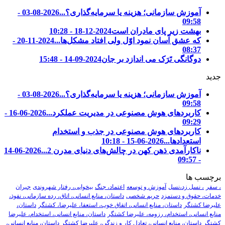
آموزش سازمانی؛ هزینه یا سرمایه‌گذاری؟...
2026-08-03 -
09:58
بهشت زیر پای مادران است
2024-12-18 - 10:28
که عشق آسان نمود اوّل ولی افتاد مشکل‌ها...
2024-11-20 -
08:37
دوگانگی تَرَک می اندازد بر جان
2024-09-14 - 15:48
جدید
آموزش سازمانی؛ هزینه یا سرمایه‌گذاری؟...
2026-08-03 -
09:58
کاربردهای هوش مصنوعی در مدیریت عملکرد...
2026-06-16 -
09:29
کاربردهای هوش مصنوعی در جذب و استخدام
استعدادها...
2026-06-15 - 10:18
ناکارآمدی ذهن کهن در چالش‌های دنیای مدرن 2...
2026-06-14
- 09:57
برچسب ها
، سفر
، نسل زد،نسل
آموزش و توسعه
اعتماد، جنگ
بیخوابی، رفتار شهروندی
جبران
خدمات، حقوق و دستمزد
حریم شخصی
داستان، منابع انسانی، اتاق، رده سازمانی، نفوذ،
علیرضا کشتگر
داستان، منابع انسانی، اتفاق خوب، استعفا، علیرضا، کشتگر
داستان،
منابع انسانی، استخدام، رزومه، علیرضا کشتگر
داستان، منابع انسانی، استخدام، علیرضا
کشتگر
داستان، منابع انسانی، تعادل کار و زندگی، علیرضا کشتگر
داستان، منابع انسانی،