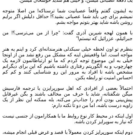
یک دفعه عصبانی میشن، و خیلی هم شدید خوشحال میشن.
به ایشون گفتم واقعاً عصبانیت شما ترسناکه! من اصلا متوجه
نمیشم برای چی باید شما عصبانی بشید؟! حداقل دلیلش اگر برایم
روشن باشه شاید بهتر بتونم مواجه بشم.
با همون لهجه شیرین آذری گفت: “چرا از من می‌ترسی؟! من
جبرائیلم، عزرائیل که نیستم!”
بنظرم تو اون لحظه خیلی سبکدلی هنرمندانه‌ای کرد و اینم یه هنر
مواجه است. اما واقعیتش اینه که مشکل من رفع نشد من از اونجا
خیلی به این موضوع توجه کردم که ما تو ارتباطاتمون لازمه یک
چهارچوب و یه الگوریتم رفتاری داشته باشیم که این برای دیگرانم
مشخص باشه تا افراد به مرور این رو شناسایی کنند و کم کم
احساس امنیت تو رابطه بکنن.
احتمالاً بعضی از افرادی که اهل سورپرایزن یا ترجمه فارسیش
میگن شگفتانه، شاید با حرف من مخالف باشند و بگن غیرقابل
پیش‌بینی بودن آدم را جذاب‌تر می‌کنه. بله ممکنه این نظر از یک
زاویه درست باشه، اما من دو تا نکته دارم:
اول اینکه در محیط کار نوع روابط ما با همکارامون از جنسی نیست
که نیاز به سوپرایز کردن باشه.
دوم اینکه سورپرایز کردن معمولاً با قصد و غرض قبلی انجام میشه،