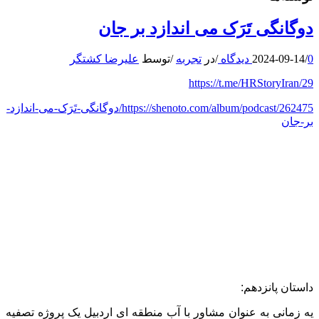
دوگانگی تَرَک می اندازد بر جان
0 دیدگاه
/
2024-09-14
/
در
تجربه
/
توسط
علیرضا کشتگر
https://t.me/HRStoryIran/29
https://shenoto.com/album/podcast/262475/دوگانگی-تَرَک-می-اندازد-
بر-جان
داستان پانزدهم:
یه زمانی به عنوان مشاور با آب منطقه ای اردبیل یک پروژه تصفیه