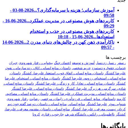
جدید
آموزش سازمانی؛ هزینه یا سرمایه‌گذاری؟...
2026-08-03 -
09:58
کاربردهای هوش مصنوعی در مدیریت عملکرد...
2026-06-16 -
09:29
کاربردهای هوش مصنوعی در جذب و استخدام
استعدادها...
2026-06-15 - 10:18
ناکارآمدی ذهن کهن در چالش‌های دنیای مدرن 2...
2026-06-14
- 09:57
برچسب ها
، سفر
، نسل زد،نسل
آموزش و توسعه
اعتماد، جنگ
بیخوابی، رفتار شهروندی
جبران
خدمات، حقوق و دستمزد
حریم شخصی
داستان، منابع انسانی، اتاق، رده سازمانی، نفوذ،
علیرضا کشتگر
داستان، منابع انسانی، اتفاق خوب، استعفا، علیرضا، کشتگر
داستان،
منابع انسانی، استخدام، رزومه، علیرضا کشتگر
داستان، منابع انسانی، استخدام، علیرضا
کشتگر
داستان، منابع انسانی، تعادل کار و زندگی، علیرضا کشتگر
داستان، منابع انسانی،
شادی، سرگرمی، هرزبرگ، علیرضا، کشتگر
داستان، منابع انسانی، علیرضا کشتگر
داستان، منابع انسانی، مدیریت عملکرد، علیرضا کشتگر
داستان، منابع انسانی، مصاحبه،
کارمند
داستانهای_منابع_انسانی، فرزندآوری، زایمان، مرخصی
رضایت
رفتار شهروندی
شنوایی موثر
علیرضا کشتگر
منابع انسانی
منابع انسانی، داستان، دو صد گفته چون نیم
کردادر نیست، معرفی، علیرضا، کشتگر
منابع انسانی، داستان، مقدمه، معرفی، علیرضا،
کشتگر
نااطمینانی، رانکس، دانشگاه شریف
چارچوب رفتاری
کرونا
بایگانی‌ها