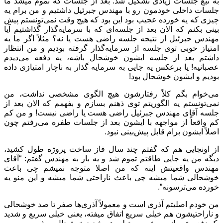
به تبع جلسات زیادی تشکیل شد. بعد از جلسات که تموم میشد ما
جلسات داخلی خودمون رو با مهندس جبرئیل داشتیم و من برام یه
چیزی که یه خورده عجیب بود این بود که هیچ وقت نمی‌تونستم پیش
بینی بکنم که الان بعد از جلسه‌ای که با سرمایه‌گذار گذاشتیم آیا
مهندس جبرئیل از نتیجه جلسه راضی هست یا نه؟ مثلاً اگر ما یه
امتیاز خوبی توی جلسه از سرمایه‌گذار گرفته بودیم و من انتظار
داشتم بعد از جلسه ایشون خوشحال باشه، یه دفعه می‌دیدم
عصبانیه! یا برعکس یه جایی به سرمایه گذار به ناچار امتیازی داده
بودیم و ایشون خوشحال بود!
می‌خوام بگم کلاً رفتارشون هیچ الگوی مشخصی نداشت، من
نمی‌تونستم یه الگوریتم توی ذهنم بسازم و بفهمم که الان بعد از
جلسه آقای مهندس جبرئیل راضی هست یا راضی نیست! و من کم
کم واقعاً از مواجهه با ایشون بعد از جلسات طفره می‌رفتم چون
اصلاً ایشون برام قابل پیش‌بینی نبود.
از اونجایی هم که گفتم چند سال فاز ساخت پروژه طول کشید،
دیگه من یه جایی طاقتم تموم شد و یه بار به مهندس گفتم: “آقای
مهندس واقعیتش اینه که من اصلا متوجه نمیشم چی باعث
خوشحالی شما میشه چی باعث ناراحتی شما میشه و این منو یه
خورده می‌ترسونه”.
من خودم اصلیتم آذری است و معمولاً آذری‌ها صفر تا صد خوشحالی
و ناراحتیشون هم خیلی سریع اتفاق میفته، یعنی خیلی سریع و شدید