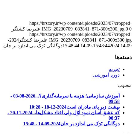
داستان‌های_منابع_انسانی #داستان #منابع_انسانی #علیرضا_کشتگر #ساختار_سازمانی #گریدینگ
#شغل #شاغل #جذب #استخدام #رزومه #تحلیل_داده #مدیریت_عملکرد #نگهداشت
#جبران_خدمات #حقوق #بیمه #آموزش #توسعه نگرش_سنجی #جامعه_پذیری
https://hrstory.ir/wp-content/uploads/2023/07/cropped-
0
0
IMG_20230709_083841_871-300x300.jpg
علیرضا کشتگر
https://hrstory.ir/wp-content/uploads/2023/07/cropped-
IMG_20230709_083841_871-300x300.jpg
علیرضا کشتگر
2024-
09-14 15:48:44
2024-09-14 15:48:44
دوگانگی تَرَک می اندازد بر جان
دسته‌ها
تجربه
دوره آموزشی
محبوب
آموزش سازمانی؛ هزینه یا سرمایه‌گذاری؟...
2026-08-03 -
09:58
بهشت زیر پای مادران است
2024-12-18 - 10:28
که عشق آسان نمود اوّل ولی افتاد مشکل‌ها...
2024-11-20 -
08:37
دوگانگی تَرَک می اندازد بر جان
2024-09-14 - 15:48