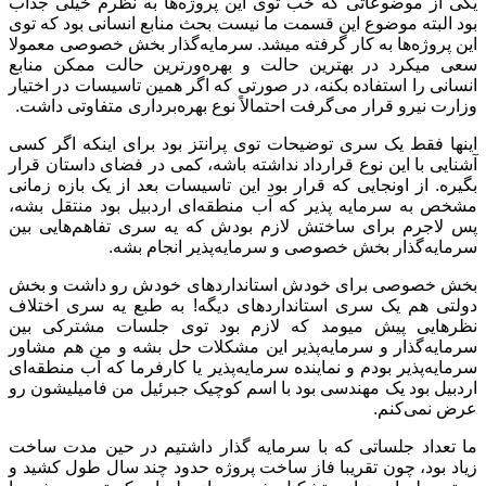
یکی از موضوعاتی که خب توی این پروژه‌ها به نظرم خیلی جذاب
بود البته موضوع این قسمت ما نیست بحث منابع انسانی بود که توی
این پروژه‌ها به کار گرفته میشد. سرمایه‌گذار بخش خصوصی معمولا
سعی میکرد در بهترین حالت و بهره‌ورترین حالت ممکن منابع
انسانی را استفاده بکنه، در صورتی که اگر همین تاسیسات در اختیار
وزارت نیرو قرار می‌گرفت احتمالاً نوع بهره‌برداری متفاوتی داشت.
اینها فقط یک سری توضیحات توی پرانتز بود برای اینکه اگر کسی
آشنایی با این نوع قرارداد نداشته باشه، کمی در فضای داستان قرار
بگیره. از اونجایی که قرار بود این تاسیسات بعد از یک بازه زمانی
مشخص به سرمایه پذیر که آب منطقه‌ای اردبیل بود منتقل بشه،
پس لاجرم برای ساختش لازم بودش که یه سری تفاهم‌هایی بین
سرمایه‌گذار بخش خصوصی و سرمایه‌پذیر انجام بشه.
بخش خصوصی برای خودش استانداردهای خودش رو داشت و بخش
دولتی هم یک سری استانداردهای دیگه! به طبع یه سری اختلاف
نظرهایی پیش میومد که لازم بود توی جلسات مشترکی بین
سرمایه‌گذار و سرمایه‌پذیر این مشکلات حل بشه و من هم مشاور
سرمایه‌پذیر بودم و نماینده سرمایه‌پذیر یا کارفرما که آب منطقه‌ای
اردبیل بود یک مهندسی بود با اسم کوچیک جبرئیل من فامیلیشون رو
عرض نمی‌کنم.
ما تعداد جلساتی که با سرمایه گذار داشتیم در حین مدت ساخت
زیاد بود، چون تقریبا فاز ساخت پروژه حدود چند سال طول کشید و