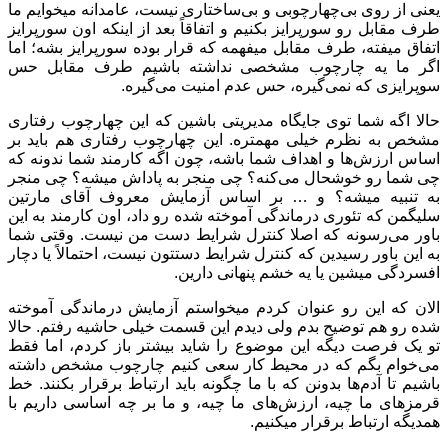
یعنی از روی بی‌چهارچوبی و بی‌ساختاری نیست، عامدانه میخوایم ما
طرف مقابل رو سورپرایز بکنیم و اتفاقاً بعد از اینکه اون سورپرایز
اتفاق میفته، طرف مقابل میفهمه که قرار بوده سورپرایز بشه؛ اما
اگر ما یه چارچوب مشخصی نداشته باشیم طرف مقابل حس
سوپرایزی که نمی‌گیره، حس عدم امنیت می‌گیره.
حالا اگه شما توی جایگاه مدیریتی باشین که این چهارچوب رفتاری
مشخص به نظرم خیلی مهمتره. این چهارچوب رفتاری هم باید بر
اساس ارزش‌ها و اهداف شما باشه، چون اگه کارمند شما ندونه که
چی شما رو خوشحال می‌کنه؟ چی منجر به پاداش میشه؟ چی منجر
به تنبیه میشه؟ و … بر اساس آزمایش معروف آقای مارتین
سلیگمن که تئوری درماندگی آموخته شده رو داد، اون کارمند به این
باور می‌رسونه که اصلا کنترل شرایط دست من نیست. وقتی شما
به این باور رسیدین که کنترل شرایط دستتون نیست، احتمالاً یا دچار
افسردگی میشین یا یه خشم پنهانی دارین.
الان که این رو عنوان کردم میخواستم آزمایش درماندگی آموخته
شده رو هم توضیح بدم ولی دیدم این قسمت خیلی حاشیه رفتم. حالا
تو یک فرصت دیگه این موضوع را شاید بیشتر باز کردم، اما فقط
می‌خوام بگم که در محیط کار سعی کنیم چارچوب مشخص داشته
باشیم تا آدم‌ها بدونن که با ما چگونه باید ارتباط برقرار بکنند. خط
قرمزهای ما چیه، ارزش‌های ما چیه، و ما بر چه اساسی داریم با
همدیگه ارتباط برقرار میکنیم.