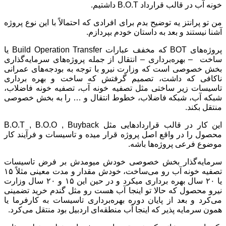
خونه آب در قالب قرارداد B.O.T داشتیم.
من تو پرانتز یه توضیح بدم برای افرادی که احتمالاً با این نوع پروژه
آشنا نیستند و بعد به داستان خودم بپردازم.
پروژه‌های BOT که مخفف عبارات Build Operation Transfer یا
ساخت – بهره‌برداری – انتقال از جمله پروژه‌های سرمایه‌گذاری
بخش خصوصی است که وزارت نیرو با توجه به بودجه‌های عمرانی
ناکافی که داشت، تصمیم گرفتش که ساخت و بهره برداری
تاسیسات زیر ساختی مثل تصفیه خونه آب، تصفیه خونه فاضلاب،
شبکه آب، شبکه فاضلاب، خطوط انتقال و … را به بخش خصوصی
منتقل بکند.
این کار در قالب قراردادهایی مثل B.O.T , B.O.O , Buyback
محصول را در واقع اصل پروژه قرار میده و تاسیسات و فرآیند کار
موضوع فرعی پروژه‌ها باشه.
سرمایه‌گذار بخش خصوصی خودش میومدش بر فرض تاسیسات
تصفیه خونه آب رو می‌ساخت، خودش مقدار و مدت معینی مثلاً ۱۵
یا ۲۰ سال بهره برداری میکرد و در حین این ۱۵ و ۲۰ سال وزارت
نیرو محصول که حالا تو اینجا آب هست رو مثل گندم خرید تضمینی
می‌کرد و بعد از پایان دوره بهره‌برداری تاسیسات به کارفرما یا
همون سرمایه پذیر که اینجا آب منطقه‌ای اردبیل بود منتقل می‌کرد.