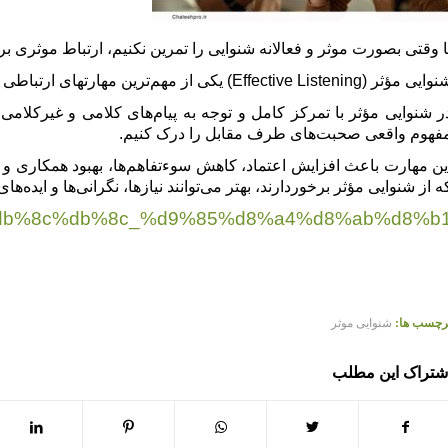
ا وقتی بصورت موثر و فعالانه شنوایی را تمرین نکنیم، ارتباط موثری بر
 مؤثر (Effective Listening) یکی از مهم‌ترین مهارتهای ارتباطی است که فراتر از صرفاً شنیدن کلمات افراد است.
ر شنوایی مؤثر با تمرکز کامل و توجه به پیام‌های کلامی و غیرکلام
فهوم واقعی صحبت‌های طرف مقابل را درک کنیم.
ین مهارت باعث افزایش اعتماد، کاهش سوءتفاهم‌ها، بهبود همکاری و 
ه از شنوایی مؤثر برخوردارند، بهتر می‌توانند نیازها، نگرانی‌ها و ایده‌ه
%a7%db%8c%db%8c_%d9%85%d8%a4%d8%ab%d8%b
شنوایی_موثر
علیرضا_کشتگر
رچسب ها:
شنوایی موثر
شتراک این مطلب