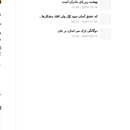
بهشت زیر پای مادران است
2024-12-18 - 10:28
ت
که عشق آسان نمود اوّل ولی افتاد مشکل‌ها...
2024-11-20 - 08:37
شنوایی
دوگانگی تَرَک می اندازد بر جان
د
2024-09-14 - 15:48
م
ا
ک
1
#
#
ب
ا